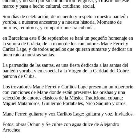
cubano, y no sólo por su connotación religiosa, ya trasciende este
marco y pasa a hecho cultural, cotidiano, social.
Son días de celebración, de recuerdo y respeto a nuestro panteón
yoruba, a nuestros ancestros y a nuestra historia. Momento de
unirnos, reunirnos, y compartir nuestra cubanía.
en Barcelona este 8 de septiembre se hará un pequeño homenaje en
la sonora de Gràcia, de la mano de los cantautores Mane Ferret y
Carlos Lage, y de todos aquellos que quieran sumarse y dedicar un
buen rato a nuestras santas.
La parrandita de las santas, es una fiesta dedicada a las santas del
panteón yoruba y en especial a la Virgen de la Caridad del Cobre
patrona de Cuba.
Los trovadores Mane Ferret y Carlitos Lage presentan un repertorio
con canciones de Mane donde están presentes los orishas y una
selección de autores clásicos de la Música Tradicional cubana:
Miguel Matamoros, Guillermo Portabales, Nico Saquito y otros.
Mane Ferret: guitarra y voz Carlitos Lage: guitarra y voz. Invitados.
Fotos: obras Ochun y Se cubre con agua dulce de Alejandro
Arrechea